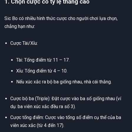
1. Chọn cược có tỷ lệ thắng cao
Sic Bo có nhiều hình thức cược cho người chơi lựa chọn,
chẳng hạn như:
Cược Tài/Xỉu:
Tài: Tổng điểm từ 11 – 17.
Xỉu: Tổng điểm từ 4 – 10.
Nếu xúc xắc ra bộ ba giống nhau, nhà cái thắng.
Cược bộ ba (Triple): Đặt cược vào ba số giống nhau (ví
dụ: ba viên xúc xắc đều ra số 3).
Cược tổng điểm: Cược vào tổng số điểm cụ thể của ba
viên xúc xắc (từ 4 đến 17).