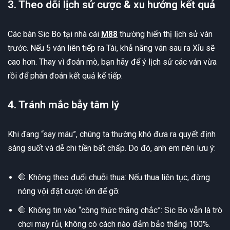
3. Theo dõi lịch sử cược & xu hướng kết quả
Các bàn Sic Bo tại nhà cái
M88
thường hiển thị lịch sử ván
trước. Nếu 5 ván liên tiếp ra Tài, khả năng ván sau ra Xỉu sẽ
cao hơn. Thay vì đoán mò, bạn hãy để ý lịch sử các ván vừa
rồi để phán đoán kết quả kế tiếp.
4. Tránh mắc bẫy tâm lý
Khi đang “say máu”, chúng ta thường khó đưa ra quyết định
sáng suốt và dễ chi tiền bất chấp. Do đó, anh em nên lưu ý:
🛑 Không theo đuổi chuỗi thua: Nếu thua liên tục, đừng
nóng vội đặt cược lớn để gỡ.
🛑 Không tin vào “công thức thắng chắc”: Sic Bo vẫn là trò
chơi may rủi, không có cách nào đảm bảo thắng 100%.