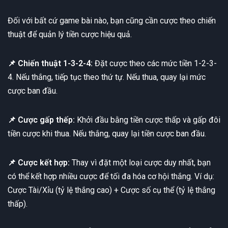
Đối với bất cứ game bài nào, bạn cũng cần cược theo chiến
thuật để quản lý tiền cược hiệu quả.
📌 Chiến thuật 1-3-2-4:
Đặt cược theo các mức tiền 1-2-3-
4. Nếu thắng, tiếp tục theo thứ tự. Nếu thua, quay lại mức
cược ban đầu.
📌 Cược gấp thếp:
Khởi đầu bằng tiền cược thấp và gấp đôi
tiền cược khi thua. Nếu thắng, quay lại tiền cược ban đầu.
📌 Cược kết hợp:
Thay vì đặt một loại cược duy nhất, bạn
có thể kết hợp nhiều cược để tối đa hóa cơ hội thắng. Ví dụ:
Cược Tài/Xỉu (tỷ lệ thắng cao) + Cược số cụ thể (tỷ lệ thắng
thấp).